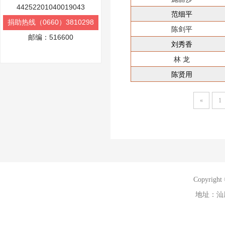
44252201040019043
范细平
捐助热线（0660）3810298
陈剑平
邮编：516600
刘秀香
林 龙
陈贤用
«
1
Copyri
地址：汕尾