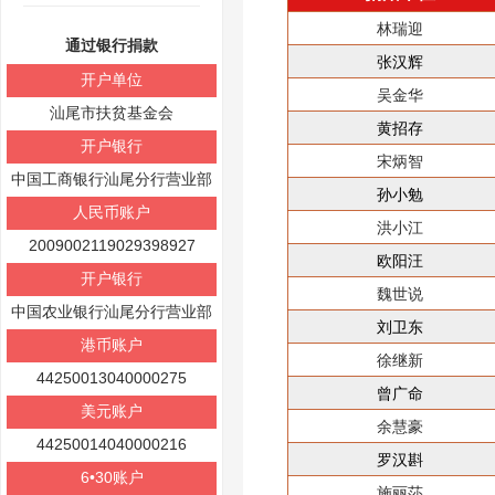
林瑞迎
通过银行捐款
张汉辉
开户单位
吴金华
汕尾市扶贫基金会
黄招存
开户银行
宋炳智
中国工商银行汕尾分行营业部
孙小勉
人民币账户
洪小江
2009002119029398927
欧阳汪
开户银行
魏世说
中国农业银行汕尾分行营业部
刘卫东
港币账户
徐继新
44250013040000275
曾广命
美元账户
余慧豪
44250014040000216
罗汉斟
6•30账户
施丽莎