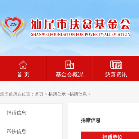
首 页
基金会概况
慈善资讯
您当前所在位置：
首页
>
捐赠公示
>
捐赠信息
>
捐赠信息
捐赠信息
帮扶信息
捐赠单位