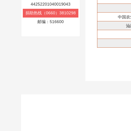
44252201040019043
捐助热线（0660）3810298
中国农
邮编：516600
汕